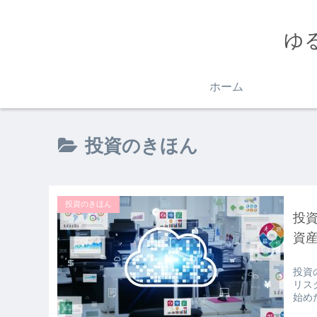
ゆ
ホーム
投資のきほん
投資のきほん
投
資
投資
リス
始め