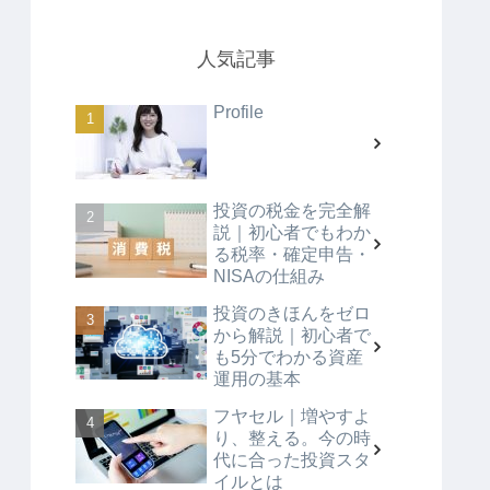
人気記事
Profile
投資の税金を完全解
説｜初心者でもわか
る税率・確定申告・
NISAの仕組み
投資のきほんをゼロ
から解説｜初心者で
も5分でわかる資産
運用の基本
フヤセル｜増やすよ
り、整える。今の時
代に合った投資スタ
イルとは